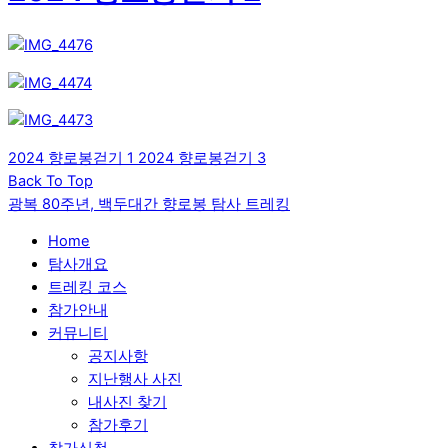
2024 향로봉걷기 1
2024 향로봉걷기 3
Back To Top
광복 80주년, 백두대간 향로봉 탐사 트레킹
Home
탐사개요
트레킹 코스
참가안내
커뮤니티
공지사항
지난행사 사진
내사진 찾기
참가후기