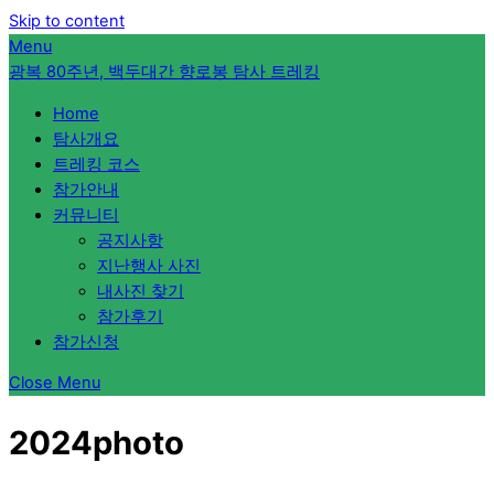
Skip to content
Menu
광복 80주년, 백두대간 향로봉 탐사 트레킹
Home
탐사개요
트레킹 코스
참가안내
커뮤니티
공지사항
지난행사 사진
내사진 찾기
참가후기
참가신청
Close Menu
2024photo