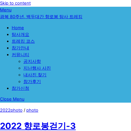
Skip to content
Menu
광복 80주년, 백두대간 향로봉 탐사 트레킹
Home
탐사개요
트레킹 코스
참가안내
커뮤니티
공지사항
지난행사 사진
내사진 찾기
참가후기
참가신청
Close Menu
2022photo
/
photo
2022 향로봉걷기-3