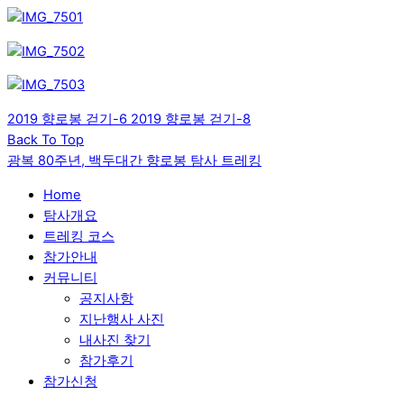
2019 향로봉 걷기-6
2019 향로봉 걷기-8
Back To Top
광복 80주년, 백두대간 향로봉 탐사 트레킹
Home
탐사개요
트레킹 코스
참가안내
커뮤니티
공지사항
지난행사 사진
내사진 찾기
참가후기
참가신청