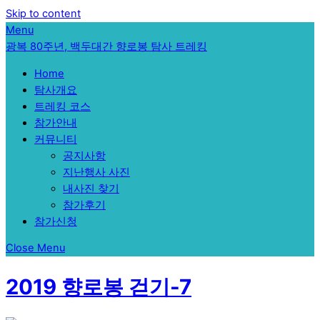
Skip to content
Menu
광복 80주년, 백두대간 향로봉 탐사 트레킹
Home
탐사개요
트레킹 코스
참가안내
커뮤니티
공지사항
지난행사 사진
내사진 찾기
참가후기
참가신청
Close Menu
2019 향로봉 걷기-7